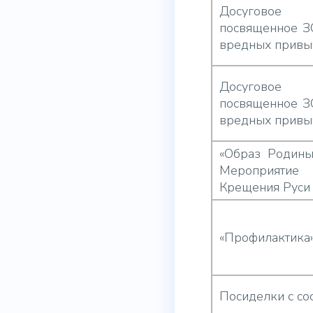
Досуговое м
посвященное З
вредных привы
Досуговое м
посвященное З
вредных привы
«Образ Родины 
Мероприят
Крещения Руси
«Профилактика
Посиделки с со