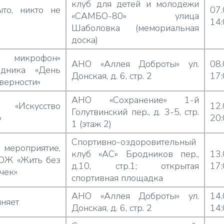
клуб для детей и молодежи
то, никто не
07
«САМБО-80» улица
14
Шаболовка (мемориальная
доска)
 микрофон»
АНО «Аллея Доброты» ул.
08
здника «День
Донская, д. 6, стр. 2
17
 верности»
АНО «Сохранение» 1-й
 «Искусство
12
Голутвинский пер., д. 3-5, стр.
»
20
1 (этаж 2)
Спортивно-оздоровительный
ероприятие,
клуб «АС» Бродников пер.,
13
ОЖ «Жить без
д.10, стр.1; открытая
17
чек»
спортивная площадка
АНО «Аллея Доброты» ул.
14
няет
Донская, д. 6, стр. 2
14