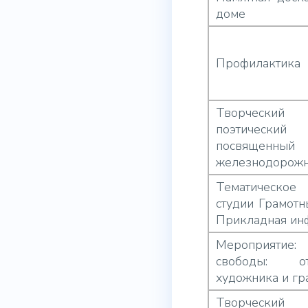
доме
Профилактика
Творческий 
поэтическ
посвяще
железнодорож
Тематическое
студии Грамотн
Прикладная ин
Мероприятие
свободы: отв
художника и гр
Творческий 