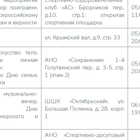
ероприятие
Спортивно-оздоровительный
ор поиграем»,
клуб «АС» Бродников пер.,
05
сероссийскому
д.10, стр.1; открытая
11
ви и верности
спортивная площадка
05
ул. Крымский вал, д.9, стр. 33
20
усство: тело,
 и личная
АНО «Сохранение» 1-й
05
».
Голутвинский пер., д. 3-5, стр.
20
о Дню семьи,
1 (этаж 2)
ти
музыкально-
ий вечер,
ШШК «Октябрьский», ул.
06
нный Дню
Большая Полянка, д. 28, корп.
19
морского и
1
АНО «Спортивно-досуговый