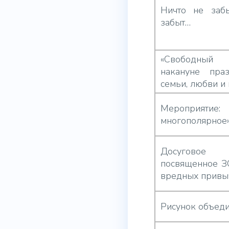
Ничто не забы
забыт…
«Свободный
накануне пра
семьи, любви и
Мероприятие:
многополярное
Досуговое м
посвященное З
вредных привы
Рисунок объеди