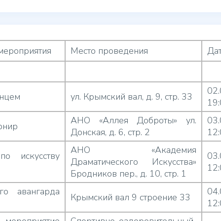
мероприятия
Место проведения
Дат
02
лнцем
ул. Крымский вал, д. 9, стр. 33
19
АНО «Аллея Доброты» ул.
03
рнир
Донская, д. 6, стр. 2
12
АНО «Академия
по искусству
03
Драматического Искусства»
12
Бродников пер., д. 10, стр. 1
го авангарда
04
Крымский вал 9 строение 33
12: