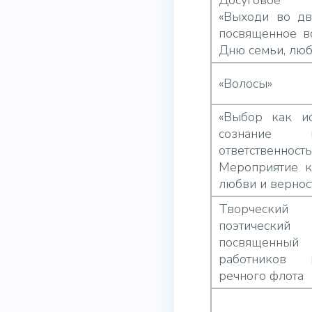
Досуговое м
«Выходи во дв
посвященное в
Дню семьи, люб
«Волосы»
«Выбор как иск
сознание
ответственность
Мероприятие к
любви и вернос
Творческий 
поэтическ
посвяще
работников 
речного флота