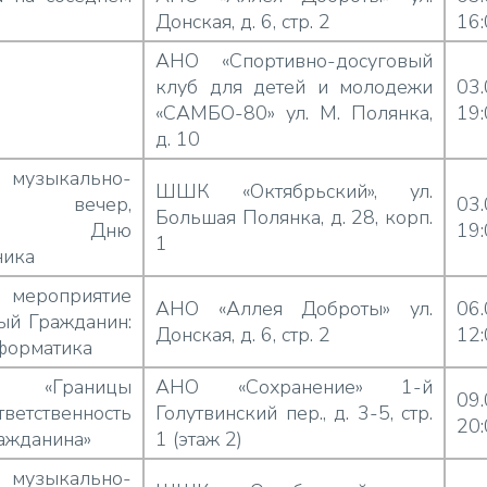
Донская, д. 6, стр. 2
16
АНО «Спортивно-досуговый
клуб для детей и молодежи
03
«САМБО-80» ул. М. Полянка,
19
д. 10
музыкально-
ШШК «Октябрьский», ул.
ий вечер,
03
Большая Полянка, д. 28, корп.
нный Дню
19
1
ника
 мероприятие
АНО «Аллея Доброты» ул.
06
ый Гражданин:
Донская, д. 6, стр. 2
12
форматика
: «Границы
АНО «Сохранение» 1-й
09
етственность
Голутвинский пер., д. 3-5, стр.
20
ажданина»
1 (этаж 2)
музыкально-