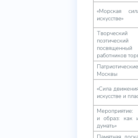
«Морская си
искусстве»
Творческий 
поэтическ
посвяще
работников тор
Патриотиче
Москвы
«Сила движения
искусстве и пла
Мероприятие: 
и образ: как и
думать»
Памятная доск