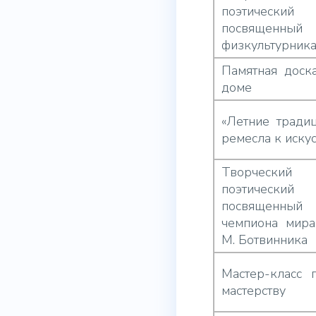
поэтическ
посвяще
физкультурник
Памятная доск
доме
«Летние традиц
ремесла к искус
Творческий 
поэтическ
посвященный
чемпиона мира
М. Ботвинника
Мастер-класс 
мастерству