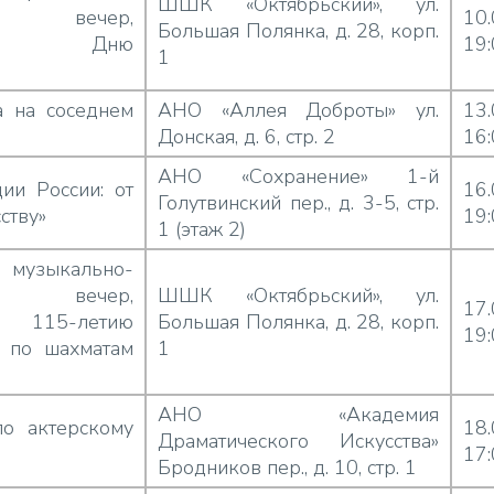
ШШК «Октябрьский», ул.
ий вечер,
10
Большая Полянка, д. 28, корп.
нный Дню
19
1
а
а на соседнем
АНО «Аллея Доброты» ул.
13
Донская, д. 6, стр. 2
16
АНО «Сохранение» 1-й
ии России: от
16
Голутвинский пер., д. 3-5, стр.
ству»
19
1 (этаж 2)
музыкально-
ий вечер,
ШШК «Октябрьский», ул.
17
 115-летию
Большая Полянка, д. 28, корп.
19
 по шахматам
1
АНО «Академия
по актерскому
18
Драматического Искусства»
17
Бродников пер., д. 10, стр. 1