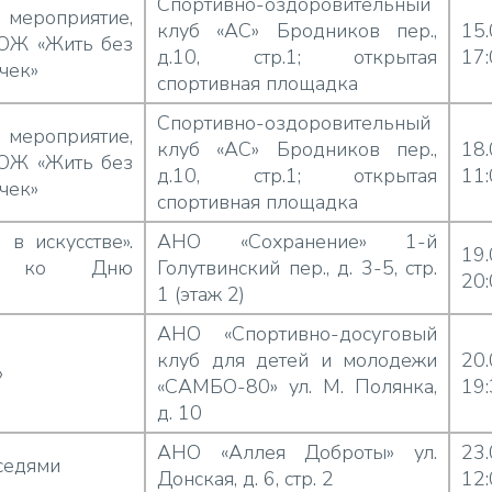
Спортивно-оздоровительный
ероприятие,
клуб «АС» Бродников пер.,
15
ОЖ «Жить без
д.10, стр.1; открытая
17
чек»
спортивная площадка
Спортивно-оздоровительный
ероприятие,
клуб «АС» Бродников пер.,
18
ОЖ «Жить без
д.10, стр.1; открытая
11
чек»
спортивная площадка
в искусстве».
АНО «Сохранение» 1-й
19
ие ко Дню
Голутвинский пер., д. 3-5, стр.
20
1 (этаж 2)
АНО «Спортивно-досуговый
клуб для детей и молодежи
20
»
«САМБО-80» ул. М. Полянка,
19
д. 10
АНО «Аллея Доброты» ул.
23
седями
Донская, д. 6, стр. 2
12