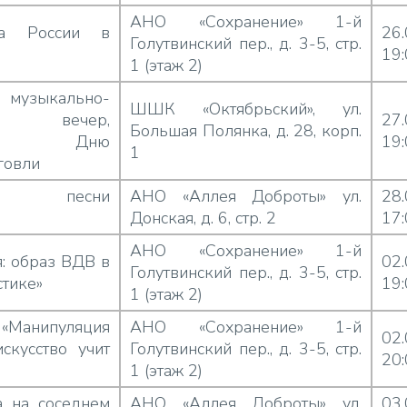
АНО «Сохранение» 1-й
ла России в
26
Голутвинский пер., д. 3-5, стр.
19
1 (этаж 2)
музыкально-
ШШК «Октябрьский», ул.
ий вечер,
27
Большая Полянка, д. 28, корп.
нный Дню
19
1
говли
ские песни
АНО «Аллея Доброты» ул.
28
Донская, д. 6, стр. 2
17
АНО «Сохранение» 1-й
: образ ВДВ в
02
Голутвинский пер., д. 3-5, стр.
стике»
19
1 (этаж 2)
«Манипуляция
АНО «Сохранение» 1-й
02
скусство учит
Голутвинский пер., д. 3-5, стр.
20
1 (этаж 2)
а на соседнем
АНО «Аллея Доброты» ул.
03