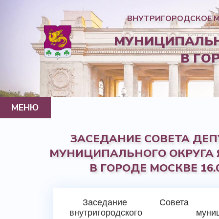
ВНУТРИГОРОДСКОЕ 
МУНИЦИПАЛЬН
В ГО
МЕНЮ
МУНИЦИПАЛЬНЫЙ ОКРУГ
ГЛАВА МО
СОВЕТ ДЕПУТАТОВ
АППАРАТ СОВЕТА ДЕПУТАТОВ
НОРМАТИВНО-ПРАВОВАЯ ИНФОРМАЦИЯ
КОНТАКТЫ
ГАЗЕТА
ЗАСЕДАНИЕ СОВЕТА ДЕП
МУНИЦИПАЛЬНОГО ОКРУГА
В ГОРОДЕ МОСКВЕ 16.0
Заседание Совета де
внутригородского муници