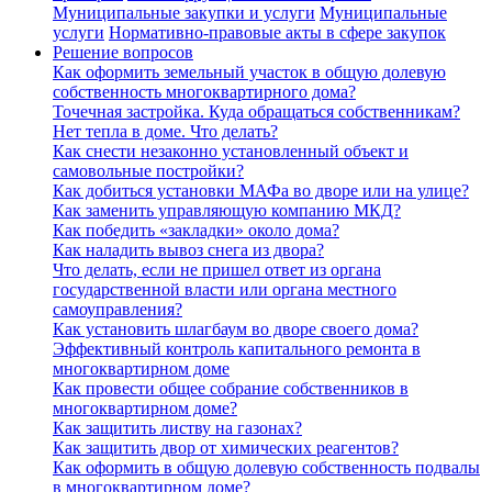
Муниципальные закупки и услуги
Муниципальные
услуги
Нормативно-правовые акты в сфере закупок
Решение вопросов
Как оформить земельный участок в общую долевую
собственность многоквартирного дома?
Точечная застройка. Куда обращаться собственникам?
Нет тепла в доме. Что делать?
Как снести незаконно установленный объект и
самовольные постройки?
Как добиться установки МАФа во дворе или на улице?
Как заменить управляющую компанию МКД?
Как победить «закладки» около дома?
Как наладить вывоз снега из двора?
Что делать, если не пришел ответ из органа
государственной власти или органа местного
самоуправления?
Как установить шлагбаум во дворе своего дома?
Эффективный контроль капитального ремонта в
многоквартирном доме
Как провести общее собрание собственников в
многоквартирном доме?
Как защитить листву на газонах?
Как защитить двор от химических реагентов?
Как оформить в общую долевую собственность подвалы
в многоквартирном доме?