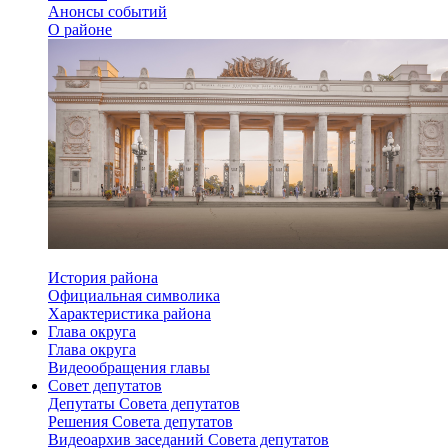
Анонсы событий
О районе
История района
Официальная символика
Характеристика района
Глава округа
Глава округа
Видеообращения главы
Совет депутатов
Депутаты Совета депутатов
Решения Совета депутатов
Видеоархив заседаний Совета депутатов