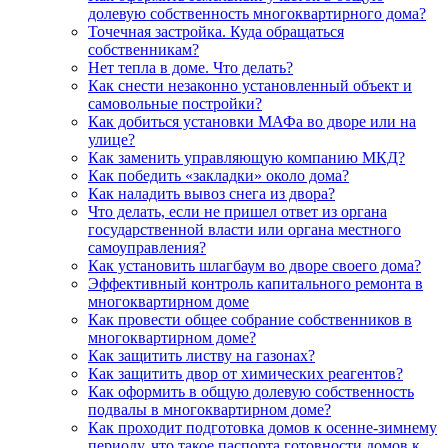
долевую собственность многоквартирного дома?
Точечная застройка. Куда обращаться
собственникам?
Нет тепла в доме. Что делать?
Как снести незаконно установленный объект и
самовольные постройки?
Как добиться установки МАФа во дворе или на
улице?
Как заменить управляющую компанию МКД?
Как победить «закладки» около дома?
Как наладить вывоз снега из двора?
Что делать, если не пришел ответ из органа
государственной власти или органа местного
самоуправления?
Как установить шлагбаум во дворе своего дома?
Эффективный контроль капитального ремонта в
многоквартирном доме
Как провести общее собрание собственников в
многоквартирном доме?
Как защитить листву на газонах?
Как защитить двор от химических реагентов?
Как оформить в общую долевую собственность
подвалы в многоквартирном доме?
Как проходит подготовка домов к осенне-зимнему
периоду, что такое паспорта готовности домов к