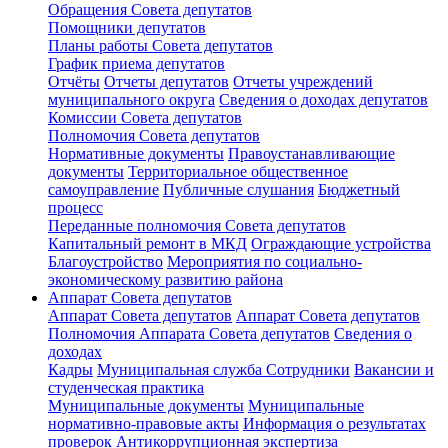
Обращения Совета депутатов
Помощники депутатов
Планы работы Совета депутатов
График приема депутатов
Отчёты
Отчеты депутатов
Отчеты учреждений
муниципального округа
Сведения о доходах депутатов
Комиссии Cовета депутатов
Полномочия Совета депутатов
Нормативные документы
Правоустанавливающие
документы
Территориальное общественное
самоуправление
Публичные слушания
Бюджетный
процесс
Переданные полномочия Совета депутатов
Капитальный ремонт в МКД
Ограждающие устройства
Благоустройство
Мероприятия по социально-
экономическому развитию района
Аппарат Совета депутатов
Аппарат Совета депутатoв
Аппарат Совета депутатов
Полномочия Аппарата Совета депутатов
Сведения о
доходах
Кадры
Муниципальная служба
Сотрудники
Вакансии и
студенческая практика
Муниципальные документы
Муниципальные
нормативно-правовые акты
Информация о результатах
проверок
Антикоррупционная экспертиза