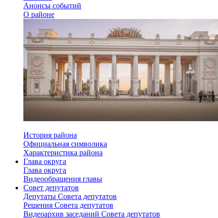
Анонсы событий
О районе
История района
Официальная символика
Характеристика района
Глава округа
Глава округа
Видеообращения главы
Совет депутатов
Депутаты Совета депутатов
Решения Совета депутатов
Видеоархив заседаний Совета депутатов