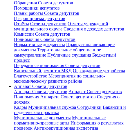
Обращения Совета депутатов
Помощники депутатов
Планы работы Совета депутатов
График приема депутатов
Отчёты
Отчеты депутатов
Отчеты учреждений
муниципального округа
Сведения о доходах депутатов
Комиссии Cовета депутатов
Полномочия Совета депутатов
Нормативные документы
Правоустанавливающие
документы
Территориальное общественное
самоуправление
Публичные слушания
Бюджетный
процесс
Переданные полномочия Совета депутатов
Капитальный ремонт в МКД
Ограждающие устройства
Благоустройство
Мероприятия по социально-
экономическому развитию района
Аппарат Совета депутатов
Аппарат Совета депутатoв
Аппарат Совета депутатов
Полномочия Аппарата Совета депутатов
Сведения о
доходах
Кадры
Муниципальная служба
Сотрудники
Вакансии и
студенческая практика
Муниципальные документы
Муниципальные
нормативно-правовые акты
Информация о результатах
проверок
Антикоррупционная экспертиза