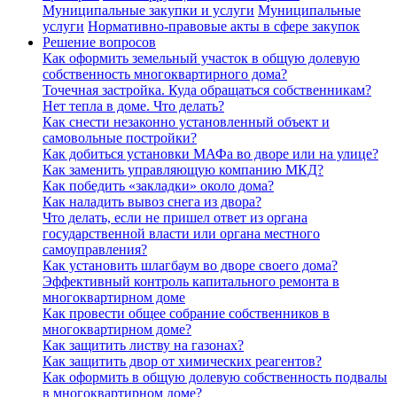
Муниципальные закупки и услуги
Муниципальные
услуги
Нормативно-правовые акты в сфере закупок
Решение вопросов
Как оформить земельный участок в общую долевую
собственность многоквартирного дома?
Точечная застройка. Куда обращаться собственникам?
Нет тепла в доме. Что делать?
Как снести незаконно установленный объект и
самовольные постройки?
Как добиться установки МАФа во дворе или на улице?
Как заменить управляющую компанию МКД?
Как победить «закладки» около дома?
Как наладить вывоз снега из двора?
Что делать, если не пришел ответ из органа
государственной власти или органа местного
самоуправления?
Как установить шлагбаум во дворе своего дома?
Эффективный контроль капитального ремонта в
многоквартирном доме
Как провести общее собрание собственников в
многоквартирном доме?
Как защитить листву на газонах?
Как защитить двор от химических реагентов?
Как оформить в общую долевую собственность подвалы
в многоквартирном доме?