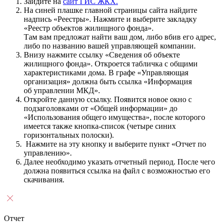
Зайдите на
сайт ГИС ЖКХ
.
На синей плашке главной страницы сайта найдите
надпись «Реестры». Нажмите и выберите закладку
«Реестр объектов жилищного фонда».
Там вам предложат найти ваш дом, либо вбив его адрес,
либо по названию вашей управляющей компании.
Внизу нажмите ссылку «Сведения об объекте
жилищного фонда». Откроется табличка с общими
характеристиками дома. В графе «Управляющая
организация» должна быть ссылка «Информация
об управлении МКД».
Откройте данную ссылку. Появится новое окно с
подзаголовками от «Общей информации» до
«Использования общего имущества», после которого
имеется также кнопка-список (четыре синих
горизонтальных полоски).
Нажмите на эту кнопку и выберите пункт «Отчет по
управлению».
Далее необходимо указать отчетный период. После чего
должна появиться ссылка на файл с возможностью его
скачивания.
Отчет