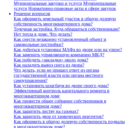
Муниципальные закупки и услуги
Муниципальные
услуги
Нормативно-правовые акты в сфере закупок
Решение вопросов
Как оформить земельный участок в общую долевую
собственность многоквартирного дома?
Точечная застройка. Куда обращаться собственникам?
Нет тепла в доме. Что делать?
Как снести незаконно установленный объект и
самовольные постройки?
Как добиться установки МАФа во дворе или на улице?
Как заменить управляющую компанию МКД?
Как победить «закладки» около дома?
Как наладить вывоз снега из двора?
Что делать, если не пришел ответ из органа
государственной власти или органа местного
самоуправления?
Как установить шлагбаум во дворе своего дома?
Эффективный контроль капитального ремонта в
многоквартирном доме
Как провести общее собрание собственников в
многоквартирном доме?
Как защитить листву на газонах?
Как защитить двор от химических реагентов?
Как оформить в общую долевую собственность подвалы
в многоквартирном доме?