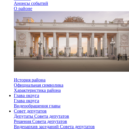
Анонсы событий
О районе
История района
Официальная символика
Характеристика района
Глава округа
Глава округа
Видеообращения главы
Совет депутатов
Депутаты Совета депутатов
Решения Совета депутатов
Видеоархив заседаний Совета депутатов