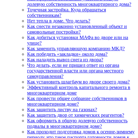
долевую собственность многоквартирного дома?
Точечная застройка. Куда обращаться
собственникам?
Нет тепла в доме. Что делать?
Как снести незаконно установленный объект и
самовольные постройки?
Как добиться установки МАФа во дворе или на
улице?
Как заменить управляющую компанию МКД?
Как победить «закладки» около дома?
Как наладить вывоз снега из двора?
Что делать, если не пришел ответ из органа
государственной власти или органа местного
самоуправления?
Как установить шлагбаум во дворе своего дома?
Эффективный контроль капитального ремонта в
многоквартирном доме
Как провести общее собрание собственников в
многоквартирном доме?
Как защитить листву на газонах?
Как защитить двор от химических реагентов?
Как оформить в общую долевую собственность
подвалы в многоквартирном доме?
Как проходит подготовка домов к осенне-зимнему
периоду, что такое паспорта готовности домов к