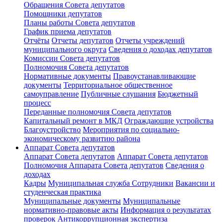
Обращения Совета депутатов
Помощники депутатов
Планы работы Совета депутатов
График приема депутатов
Отчёты
Отчеты депутатов
Отчеты учреждений
муниципального округа
Сведения о доходах депутатов
Комиссии Cовета депутатов
Полномочия Совета депутатов
Нормативные документы
Правоустанавливающие
документы
Территориальное общественное
самоуправление
Публичные слушания
Бюджетный
процесс
Переданные полномочия Совета депутатов
Капитальный ремонт в МКД
Ограждающие устройства
Благоустройство
Мероприятия по социально-
экономическому развитию района
Аппарат Совета депутатов
Аппарат Совета депутатoв
Аппарат Совета депутатов
Полномочия Аппарата Совета депутатов
Сведения о
доходах
Кадры
Муниципальная служба
Сотрудники
Вакансии и
студенческая практика
Муниципальные документы
Муниципальные
нормативно-правовые акты
Информация о результатах
проверок
Антикоррупционная экспертиза