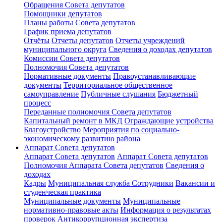
Обращения Совета депутатов
Помощники депутатов
Планы работы Совета депутатов
График приема депутатов
Отчёты
Отчеты депутатов
Отчеты учреждений
муниципального округа
Сведения о доходах депутатов
Комиссии Cовета депутатов
Полномочия Совета депутатов
Нормативные документы
Правоустанавливающие
документы
Территориальное общественное
самоуправление
Публичные слушания
Бюджетный
процесс
Переданные полномочия Совета депутатов
Капитальный ремонт в МКД
Ограждающие устройства
Благоустройство
Мероприятия по социально-
экономическому развитию района
Аппарат Совета депутатов
Аппарат Совета депутатoв
Аппарат Совета депутатов
Полномочия Аппарата Совета депутатов
Сведения о
доходах
Кадры
Муниципальная служба
Сотрудники
Вакансии и
студенческая практика
Муниципальные документы
Муниципальные
нормативно-правовые акты
Информация о результатах
проверок
Антикоррупционная экспертиза