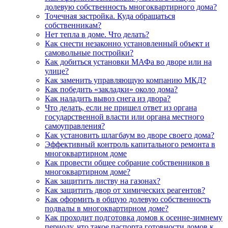
долевую собственность многоквартирного дома?
Точечная застройка. Куда обращаться
собственникам?
Нет тепла в доме. Что делать?
Как снести незаконно установленный объект и
самовольные постройки?
Как добиться установки МАФа во дворе или на
улице?
Как заменить управляющую компанию МКД?
Как победить «закладки» около дома?
Как наладить вывоз снега из двора?
Что делать, если не пришел ответ из органа
государственной власти или органа местного
самоуправления?
Как установить шлагбаум во дворе своего дома?
Эффективный контроль капитального ремонта в
многоквартирном доме
Как провести общее собрание собственников в
многоквартирном доме?
Как защитить листву на газонах?
Как защитить двор от химических реагентов?
Как оформить в общую долевую собственность
подвалы в многоквартирном доме?
Как проходит подготовка домов к осенне-зимнему
периоду, что такое паспорта готовности домов к