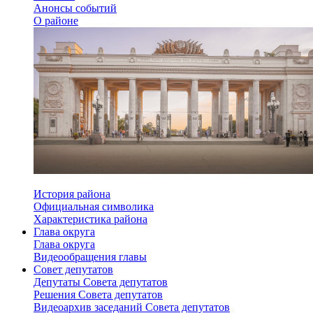
Анонсы событий
О районе
История района
Официальная символика
Характеристика района
Глава округа
Глава округа
Видеообращения главы
Совет депутатов
Депутаты Совета депутатов
Решения Совета депутатов
Видеоархив заседаний Совета депутатов