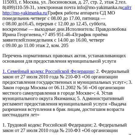
115093, г. Москва, ул. Люсиновская, д. 27, стр. 2, этаж 2,
тел.
8(499)110-59-31, электронная почта info@mo-yakimanka.ru
сайт
http://mo-yakimanka.ru/
График работы аппарата СД МО
понедельник-четверг с 08.00 до 17.00, пятница —
с 08.00 до16.45, перерыв с 12.00 до 12.45, суббота,
воскресенье — выходные дни.
Исполнитель: Правдолюбова
Ирина Георгиевна,
+7 495 951-46-43
график приёма
заявителей:
понедельник с 14.00 до 16.00, четверг
с 09.00 до 11.00 этаж 2, ком. 205
Перечень нормативных правовых актов, устанавливающих
основания для предоставления муниципальной услуги
1. Семейный кодекс Российской Федерации;
2. Федеральный
закон от 27 июля 2010 года № 210-ФЗ «Об организации
предоставления государственных и муниципальных услуг»;
3.
Закон города Москвы от 06.11.2002 № 56 «Об организации
местного самоуправления в городе Москве»;
4. Устав
муниципального округа Якиманка;
5. Административный
регламент предоставления муниципальной услуги «Выдача
разрешения вступления в брак лицам, достигшим возраста
шестнадцати лет»
1. Трудовой кодекс Российской Федерации;
2. Федеральный
закон от 27 июля 2010 года № 210-ФЗ «Об организации