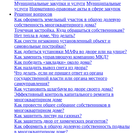
Муниципальные закупки и услуги
Муниципальные
услуги
Нормативно-правовые акты в сфере закупок
Решение вопросов
Как оформить земельный участок в общую долевую
собственность многоквартирного дома?
Точечная застройка. Куда обращаться собственникам?
Нет тепла в доме. Что делать?
Как снести незаконно установленный объект и
самовольные постройки?
Как добиться установки МАФа во дворе или на улице?
Как заменить управляющую компанию МКД?
Как победить «закладки» около дома?
Как наладить вывоз снега из двора?
Что делать, если не пришел ответ из органа
государственной власти или органа местного
самоуправления?
Как установить шлагбаум во дворе своего дома?
Эффективный контроль капитального ремонта в
многоквартирном доме
Как провести общее собрание собственников в
многоквартирном доме?
Как защитить листву на газонах?
Как защитить двор от химических реагентов?
Как оформить в общую долевую собственность подвалы
в многоквартирном доме?